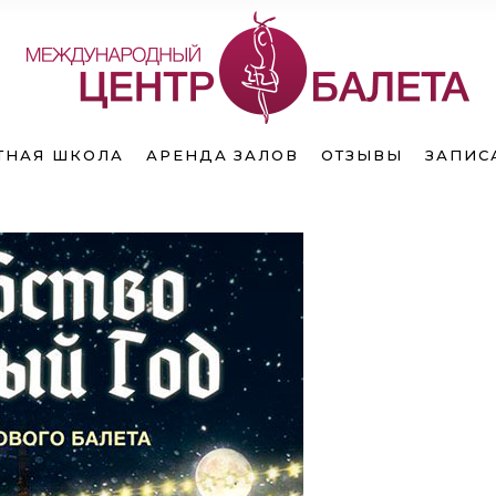
исание
Расписание
ТНАЯ ШКОЛА
АРЕНДА ЗАЛОВ
ОТЗЫВЫ
ЗАПИС
ь в группу
Запись в группу
мость
Стоимость
исание
Расписание
ь в группу
Запись в группу
мость
Стоимость